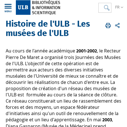
FR
MENU
Histoire de l'ULB - Les
Bibliothèques
FR
Trouver des documents
La Digithèque
Institutionalia
Histoire de l'ULB
Historique
musées de l'ULB
Au cours de l'année académique
, le Recteur
2001-2002
Pierre De Maret a organisé trois Journées des Musées
de l'ULB. L'objectif de cette opération est de
permettre aux acteurs des diverses initiatives
muséales de l'Université de mieux se connaître et de
découvrir les réalisations de chacun d'entre eux. La
proposition de création d'un réseau des musées de
l'ULB est formulée au cours de la séance de clôture.
Ce réseau constituerait un lieu de rassemblement des
forces et des moyens, un espace fédérateur
d'initiatives ainsi qu'un outil de renouvellement de la
pédagogie et un lieu d'apprentissage. En mai
,
2003
Diana Gasparon (Musée de la Médecine) prend