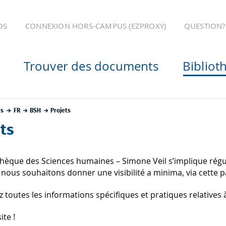
OS
CONNEXION HORS-CAMPUS (EZPROXY)
QUESTION?
Trouver des documents
Bibliot
es
FR
BSH
Projets
ts
othèque des Sciences humaines – Simone Veil s’implique ré
nous souhaitons donner une visibilité a minima, via cette 
 toutes les informations spécifiques et pratiques relatives à
ite !