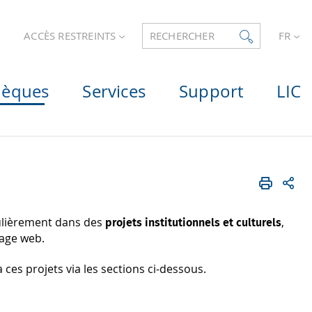
ACCÈS RESTREINTS
RECHERCHER
FR
hèques
Services
Support
LIC
gulièrement dans des
,
projets institutionnels et culturels
page web.
 ces projets via les sections ci-dessous.