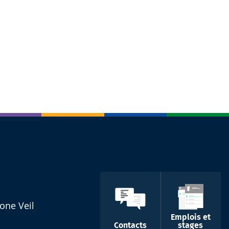
one Veil
Emplois et
Contacts
stages