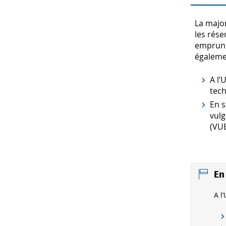
La major
les rése
emprunt
égaleme
A l’
tech
En s
vulg
(VU
En
A l’