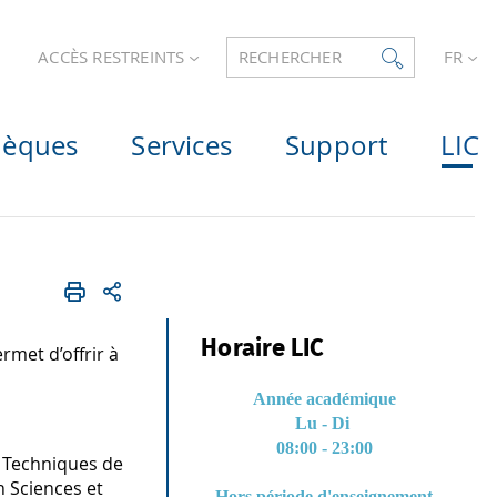
ACCÈS RESTREINTS
RECHERCHER
FR
hèques
Services
Support
LIC
Horaire LIC
rmet d’offrir à
Année académique
Lu - Di
08:00 - 23:00
t Techniques de
n Sciences et
Hors période d'enseignement