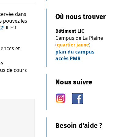
nservée dans
Où nous trouver
us pouvez les
. Il est
Bâtiment LIC
Campus de La Plaine
(
)
quartier jaune
iences et
plan du campus
accès PMR
de
bus de cours
Nous suivre
Besoin d'aide ?