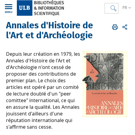
FR
MENU
Annales d'Histoire de
Bibliothèques
FR
Trouver des documents
La Digithèque
Projets et collections spéciales
Périodiques numérisés
l'Art et d'Archéologie
Annales d'Histoire de l'Art et d'Archéologie
Depuis leur création en 1979, les
Annales d'Histoire de l'Art et
d'Archéologie n'ont cessé de
proposer des contributions de
premier plan. Le choix des
articles est opéré par un comité
de lecture doublé d'un "peer
comittee" international, ce qui
en assure la qualité. Les Annales
jouissent d'ailleurs d'une
réputation internationale qui
s'affirme sans cesse.