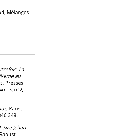
nod, Mélanges
trefois. La
XIVeme au
is, Presses
ol. 3, n°2,
pos
, Paris,
346-348.
. Sire Jehan
, Raoust,