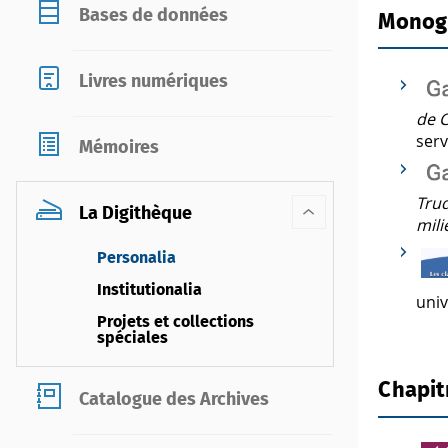
Bases de données
Monog
Livres numériques
de C
serv
Mémoires
Trud
La Digithèque
mili
Personalia
Institutionalia
univ
Projets et collections
spéciales
Chapit
Catalogue des Archives