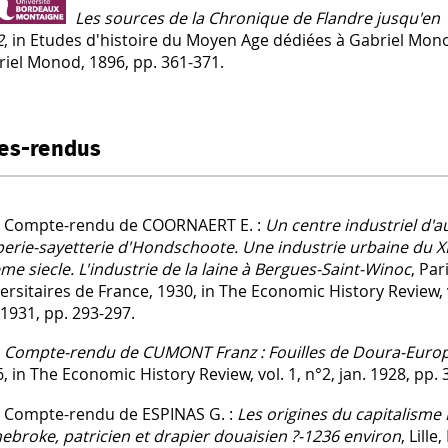
Les sources de la Chronique de Flandre jusqu'en
2
, in Etudes d'histoire du Moyen Age dédiées à Gabriel Mo
iel Monod, 1896, pp. 361-371.
es-rendus
Compte-rendu de COORNAERT E. :
Un centre industriel d'au
perie-sayetterie d'Hondschoote. Une industrie urbaine du 
me siecle. L'industrie de la laine à Bergues-Saint-Winoc
, Par
ersitaires de France, 1930, in The Economic History Review, v
 1931, pp. 293-297.
Compte-rendu de CUMONT Franz : Fouilles de Doura-Euro
, in The Economic History Review, vol. 1, n°2, jan. 1928, pp. 
Compte-rendu de ESPINAS G. :
Les origines du capitalisme I
ebroke, patricien et drapier douaisien ?-1236 environ
, Lille