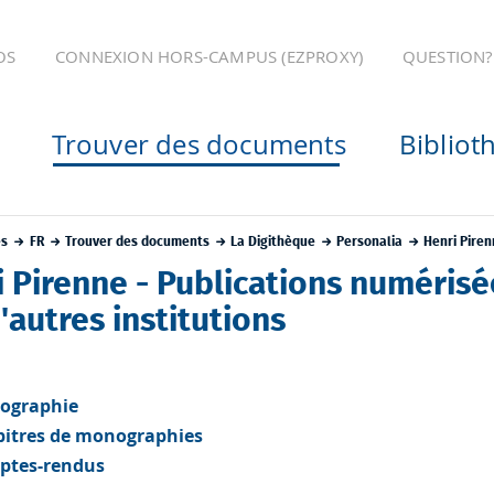
OS
CONNEXION HORS-CAMPUS (EZPROXY)
QUESTION?
Trouver des documents
Bibliot
es
FR
Trouver des documents
La Digithèque
Personalia
Henri Pire
i Pirenne - Publications numérisé
'autres institutions
ographie
itres de monographies
tes-rendus