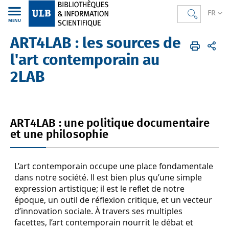
FR
MENU
ART4LAB : les sources de
Bibliothèques
FR
BSH
Projets
ART4LAB : les sources de l'art contemporain au 2LAB
l'art contemporain au
2LAB
ART4LAB : une politique documentaire
et une philosophie
L’art contemporain occupe une place fondamentale
dans notre société. Il est bien plus qu’une simple
expression artistique; il est le reflet de notre
époque, un outil de réflexion critique, et un vecteur
d’innovation sociale. À travers ses multiples
facettes, l’art contemporain nourrit le débat et