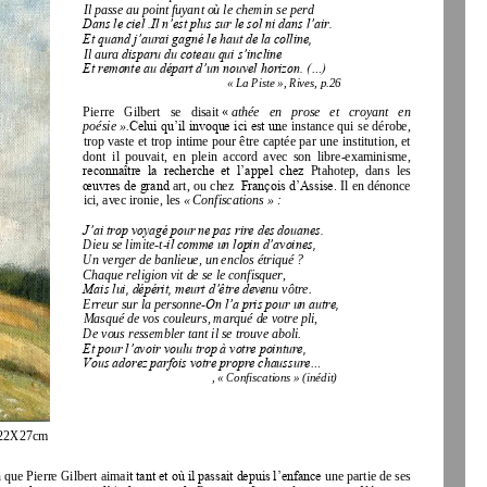
Il passe au point fuyant où le chemin se perd
Dans le ciel .Il n’est plus sur le sol ni dans l’air.
Et quand j’aurai gagné le haut de la colline,
Il aura
disparu du coteau qui s’incline
Et remonte au départ d’un nouvel horizon. (...)
« La Piste
»
, Rives, p.26
Pierre   Gilbert   se   disait
«
athée   en   prose   et   croyant   en 
poésie
».
Celui qu’il invoque ici est un
e instance qui se dé
robe, 
trop vaste et 
trop intime pour être captée par 
une
institution
,
et
dont
il  pouvait,  en  plein  accord  avec  son  libre
-
examinisme,
reconnaître  la  recherche  et  l’appel  chez 
Ptahotep,  dans
les
œuvres de grand 
François d’Assise. 
art, ou
chez 
Il en dénon
ce
ici, avec 
ironie
,
les 
«
Confiscations
»
:
J’ai trop voyagé pour ne pas rire des douanes.
Dieu se limite
-
t
-
il comme un lopin d’avoines,
Un verger de banlieue, un enclos étriqué
?
Chaque religion vit de se le confisquer,
Mais lui, dépérit, meurt d’être deve
nu vôtre.
Erreur sur la personne
-
On l’a pris pour un autre,
Masqué de vos couleurs, marqué de votre pli,
De vous ressembler tant il se trouve aboli.
Et pour l’avoir voulu trop à votre pointure,
Vous adorez parfois votre propre chaussure...
,
«
Confiscations
»
(inédit)
, 22X27cm
t tant et où il passait depuis l’enfance
 que Pierre Gilbert
aimai
une partie
de ses 