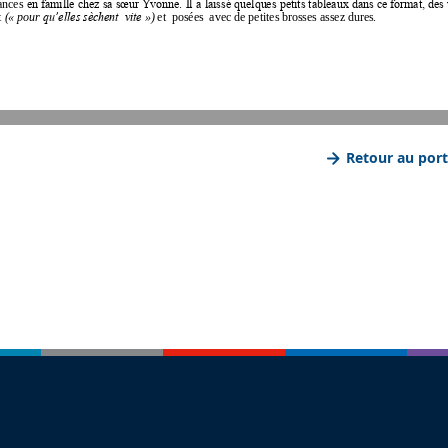
ances
en famille chez sa sœur Yvonne.
Il a laissé quelques petits tableaux dans ce format, d
t 
(«
pour
qu’elles sèchent  vite
»)
et
posées  avec de petites brosses assez dures
.
Retour au port