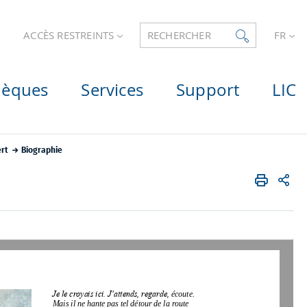
ACCÈS RESTREINTS
RECHERCHER
FR
hèques
Services
Support
LIC
ert
Biographie
Je le croyais ici. J’attends, regarde, 
écoute.
Mais il ne hante pas tel détour de la route