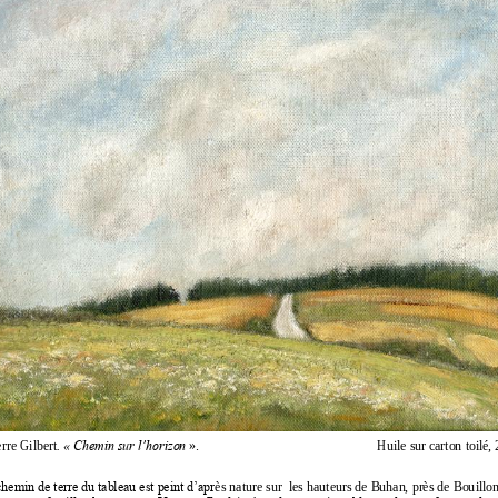
erre Gilbert
.
«
Chemin sur l’horizon
».
Huile sur carton toilé
hemin de terre du tableau est peint d’apr
ès nature sur 
les hau
teurs de 
Buhan,
près de Bouillon