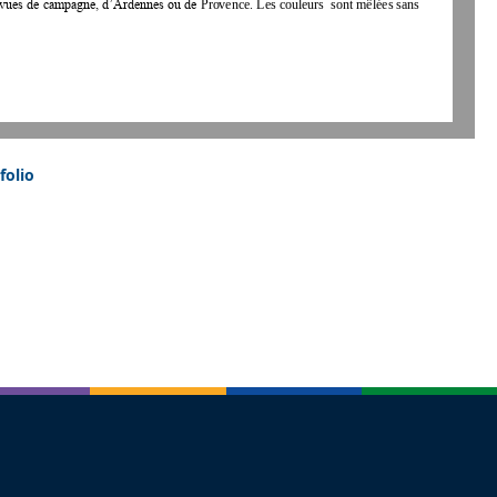
es vues de campagne, d’Ardennes ou de 
Provenc
e. 
Les couleurs 
sont mêlées sans 
folio