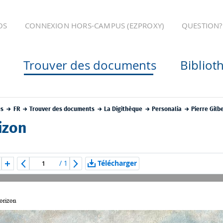
OS
CONNEXION HORS-CAMPUS (EZPROXY)
QUESTION?
Trouver des documents
Bibliot
es
FR
Trouver des documents
La Digithèque
Personalia
Pierre Gilb
izon
/
1
Télécharger
orizon