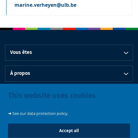
marine.verheyen@ulb.be
Vous êtes
À propos
Bibliothèques
This website uses cookies
➜
See our data protection policy.
Accept all
Emplois et
Soutenez les