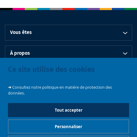
Vous êtes
À propos
Ce site utilise des cookies
Bibliothèques
➜
Consultez notre politique en matière de protection des
données.
Tout accepter
Emplois et
Soutenez les
Contacts
stages
Événements
bibliothèques
Personnaliser
Gestionnaire de cookies
Mentions légales