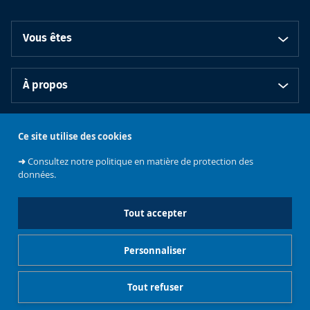
Vous êtes
À propos
Bibliothèques
Ce site utilise des cookies
➜
Consultez notre politique en matière de protection des
données.
Tout accepter
Emplois et
Soutenez les
Contacts
stages
Événements
bibliothèques
Personnaliser
Gestionnaire de cookies
Mentions légales
Tout refuser
Accès restreints