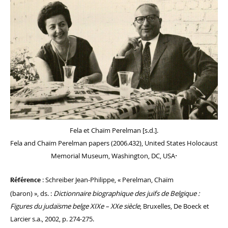
Fela et Chaïm Perelman [s.d.].
Fela and Chaïm Perelman papers (2006.432), United States Holocaust
.
Memorial Museum, Washington, DC, USA
: Schreiber Jean-Philippe, « Perelman, Chaïm
Référence
(baron) », ds. :
Dictionnaire biographique des juifs de Belgique :
Figures du judaïsme belge XIXe – XXe siècle
, Bruxelles, De Boeck et
Larcier s.a., 2002, p. 274-275.