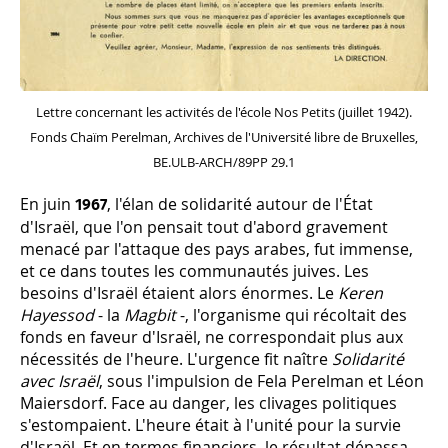
Lettre concernant les activités de l'école Nos Petits (juillet 1942).
Fonds Chaïm Perelman, Archives de l'Université libre de Bruxelles,
BE.ULB-ARCH/89PP 29.1
En juin
, l'élan de solidarité autour de l'État
1967
d'Israël, que l'on pensait tout d'abord gravement
menacé par l'attaque des pays arabes, fut immense,
et ce dans toutes les communautés juives. Les
besoins d'Israël étaient alors énormes. Le
Keren
Hayessod
- la
Magbit
-, l'organisme qui récoltait des
fonds en faveur d'Israël, ne correspondait plus aux
nécessités de l'heure. L'urgence fit naître
Solidarité
avec Israël
, sous l'impulsion de Fela Perelman et Léon
Maiersdorf. Face au danger, les clivages politiques
s'estompaient. L'heure était à l'unité pour la survie
d'Israël. Et en termes financiers, le résultat dépassa