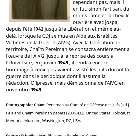
cependant pas, mais il
en fut, sinon l'artisan, du
moins l'âme et la cheville
ouvrière avec Jospa,
depuis l'été
jusqu'à la Libération et même au-
1942
delà, lorsque le CDJ se mua en Aide aux Israélites
Victimes de la Guerre (AIVG). Avec la Libération du
territoire, Chaïm Perelman se consacra entièrement à
l'œuvre de l'AIVG, jusqu'à la reprise des cours à
l'Université, en janvier
; il rendra encore
1945
hommage à ceux qui avaient assisté les Juifs durant la
guerre dans le périodique dont il assuma la
rédaction, Ofipresse, mais démissionna de l'AIVG en
novembre
.
1945
: Chaïm Perelman au Comité de Défense des Juifs [s.d.].
Photographie
Fela and Chaïm Perelman papers (2006.432), United States Holocaust
Memorial Museum, Washington, DC, USA.
: Schreiber Jean-Philippe, « Perelman, Chaïm