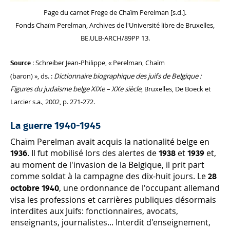
Page du carnet Frege de Chaïm Perelman [s.d.].
Fonds Chaïm Perelman, Archives de l'Université libre de Bruxelles,
BE.ULB-ARCH/89PP 13.
: Schreiber Jean-Philippe, « Perelman, Chaïm
Source
(baron) », ds. :
Dictionnaire biographique des juifs de Belgique :
Figures du judaïsme belge XIXe – XXe siècle
, Bruxelles, De Boeck et
Larcier s.a., 2002, p. 271-272.
La guerre 1940-1945
Chaïm Perelman avait acquis la nationalité belge en
. Il fut mobilisé lors des alertes de
et
et,
1936
1938
1939
au moment de l'invasion de la Belgique, il prit part
comme soldat à la campagne des dix-huit jours. Le
28
, une ordonnance de l'occupant allemand
octobre 1940
visa les professions et carrières publiques désormais
interdites aux Juifs: fonctionnaires, avocats,
enseignants, journalistes... Interdit d'enseignement,