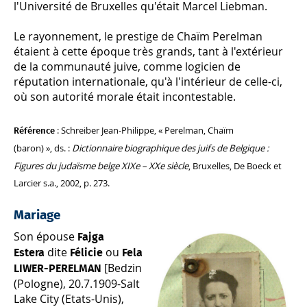
l'Université de Bruxelles qu'était Marcel Liebman.
Le rayonnement, le prestige de Chaïm Perelman
étaient à cette époque très grands, tant à l'extérieur
de la communauté juive, comme logicien de
réputation internationale, qu'à l'intérieur de celle-ci,
où son autorité morale était incontestable.
: Schreiber Jean-Philippe, « Perelman, Chaïm
Référence
(baron) », ds. :
Dictionnaire biographique des juifs de Belgique :
Figures du judaïsme belge XIXe – XXe siècle
, Bruxelles, De Boeck et
Larcier s.a., 2002, p. 273.
Mariage
Son épouse
Fajga
dite
ou
Estera
Félicie
Fela
[Bedzin
LIWER-PERELMAN
(Pologne), 20.7.1909-Salt
Lake City (Etats-Unis),