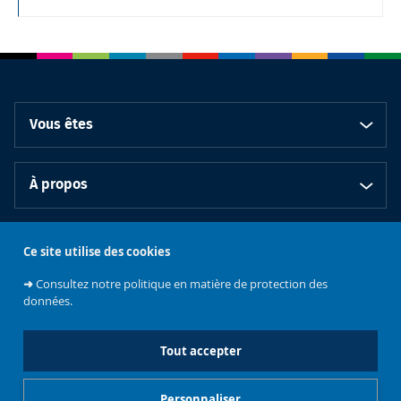
Vous êtes
À propos
Bibliothèques
Ce site utilise des cookies
➜
Consultez notre politique en matière de protection des
données.
Tout accepter
Emplois et
Soutenez les
Contacts
stages
Événements
bibliothèques
Personnaliser